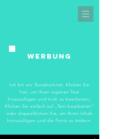
Werbung
Ich bin ein Textabschnitt. Klicken Sie
hier, um Ihren eigenen Text
hinzuzufügen und mich zu bearbeiten.
Klicken Sie einfach auf „Text bearbeiten“
oder doppelklicken Sie, um Ihren Inhalt
hinzuzufügen und die Fonts zu ändern.