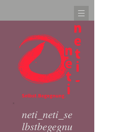
neti_neti_se
lbstbegegnu