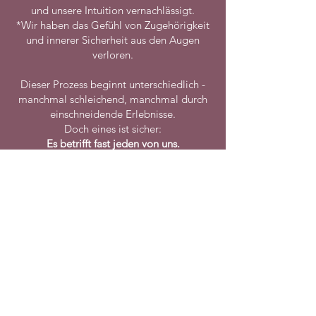
und unsere Intuition vernachlässigt.
*Wir haben das Gefühl von Zugehörigkeit
und innerer Sicherheit aus den Augen
verloren.
Dieser Prozess beginnt unterschiedlich -
manchmal schleichend, manchmal durch
einschneidende Erlebnisse.
Doch eines ist sicher:
Es betrifft fast jeden von uns.
Das innere Signal
Wir gewöhnen uns an unseren Zustand.
Wir richten uns ein.
Doch irgendwann meldet sich eine innere
Stimme - ein Gefühl, das nicht mehr
ignoriert werden will.
Es kann überlagert, unterdrückt oder
abgelenkt werden -
aber auf Dauer nicht zum Schweigen