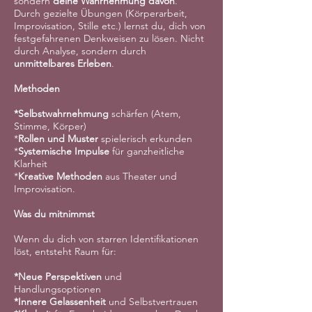
sondern
deine Wahrnehmung davon
.
Durch gezielte Übungen (Körperarbeit,
Improvisation, Stille etc.) lernst du, dich von
festgefahrenen Denkweisen zu lösen. Nicht
durch Analyse, sondern durch
unmittelbares Erleben
.
Methoden
*Selbstwahrnehmung
schärfen (Atem,
Stimme, Körper)
*
Rollen und Muster
spielerisch erkunden
*
Systemische Impulse
für ganzheitliche
Klarheit
*
Kreative Methoden
aus Theater und
Improvisation.
Was du mitnimmst
Wenn du dich von starren Identifikationen
löst, entsteht Raum für:
*Neue Perspektiven
und
Handlungsoptionen
*Innere Gelassenheit
und Selbstvertrauen