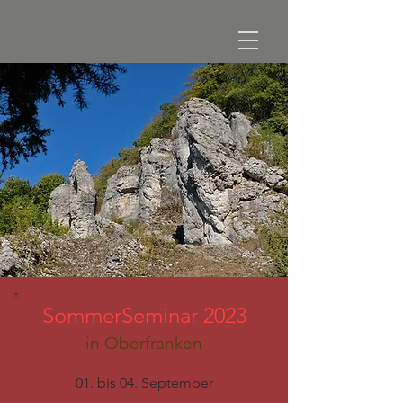
SommerSeminar 2023
in Oberfranken
01.
bis 04.
September