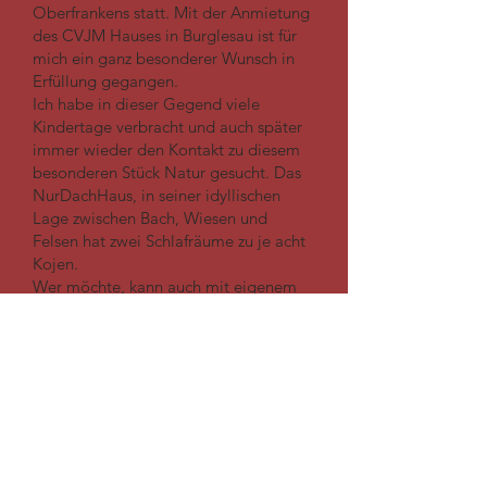
Oberfrankens statt. Mit der Anmietung
des CVJM Hauses in Burglesau ist für
mich ein ganz besonderer Wunsch in
Erfüllung gegangen.
Ich habe in dieser Gegend viele
Kindertage verbracht und auch später
immer wieder den Kontakt zu diesem
besonderen Stück Natur gesucht. Das
NurDachHaus, in seiner idyllischen
Lage zwischen Bach, Wiesen und
Felsen hat zwei Schlafräume zu je acht
Kojen.
Wer möchte, kann auch mit eigenem
Zelt anreisen oder im Auto
überna
chten.
Darüber hinaus gibt es in der näheren
Umgebung zahlreiche
Übernachtungsmöglichkeiten.
Seminar: 340,-- €,
incl.
Unterkunft im Seminarhaus