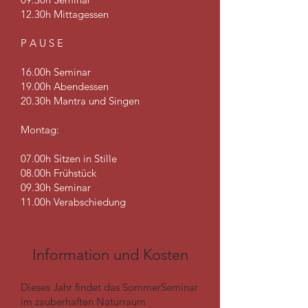
12.30h Mittagessen
P A U S E
16.00h Seminar
19.00h Abendessen
20.30h Mantra und Singen
Montag:
07.00h Sitzen in Stille
08.00h Frühstück
09.30h Seminar
11.00h Verabschiedung
Information und Kosten
Dieses Jahr find
et
das
SommerSeminar
im zauberhaften
Naturraum