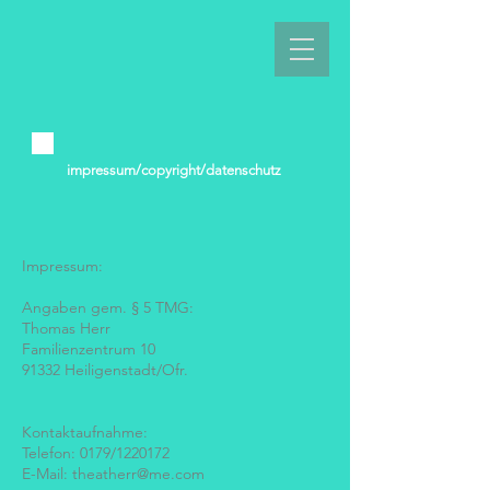
impressum/copyright/datenschutz
Impressum:
Angaben gem. § 5 TMG:
Thomas Herr
Familienzentrum 10
91332 Heiligenstadt/Ofr.
Kontaktaufnahme:
Telefon: 0179/1220172
E-Mail:
theatherr@me.com