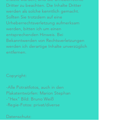
Dritter zu beachten. Die Inhalte Dritter
werden als solche kenntlich gemacht.
Sollten Sie trotzdem auf eine
Urheberrechtsverletzung aufmerksam
werden, bitten ich um einen
entsprechenden Hinweis. Bei
Bekanntwerden von Rechtsverletzungen
werden ich derartige Inhalte unverzüglich
entfernen.
Copyright:
-Alle Potraitfotos, auch in den
Plakatentwürfen: Marion Stephan
-"Hex" Bild: Bruno Weiß
-Regie-Fotos: privat/diverse
Datenschutz:
Datenschutzerklärung für die Nutzung von
Facebook-Plugins (Like-Button)