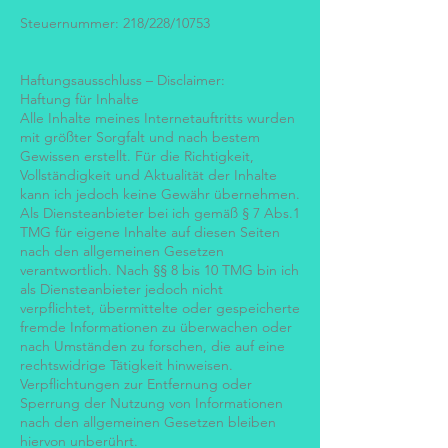
Steuernummer: 218/228/10753
Haftungsausschluss – Disclaimer:
Haftung für Inhalte
Alle Inhalte meines Internetauftritts wurden
mit größter Sorgfalt und nach bestem
Gewissen erstellt. Für die Richtigkeit,
Vollständigkeit und Aktualität der Inhalte
kann ich jedoch keine Gewähr übernehmen.
Als Diensteanbieter bei ich gemäß § 7 Abs.1
TMG für eigene Inhalte auf diesen Seiten
nach den allgemeinen Gesetzen
verantwortlich. Nach §§ 8 bis 10 TMG bin ich
als Diensteanbieter jedoch nicht
verpflichtet, übermittelte oder gespeicherte
fremde Informationen zu überwachen oder
nach Umständen zu forschen, die auf eine
rechtswidrige Tätigkeit hinweisen.
Verpflichtungen zur Entfernung oder
Sperrung der Nutzung von Informationen
nach den allgemeinen Gesetzen bleiben
hiervon unberührt.